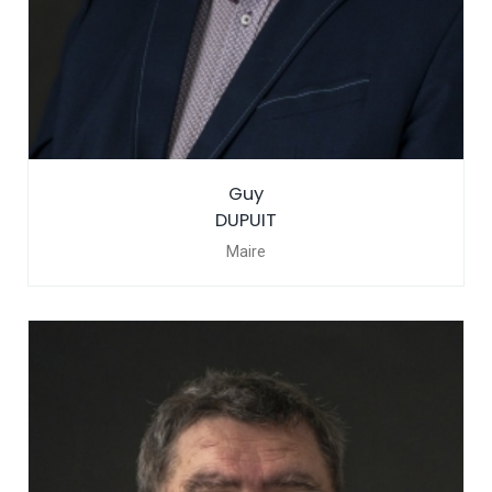
Guy
DUPUIT
Maire